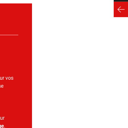
ur vos
se
ur
ge
.