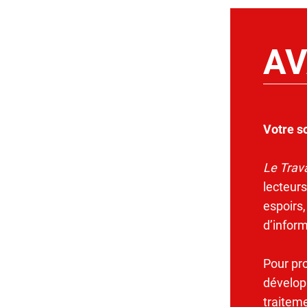
AV
Votre s
Le Trava
lecteurs
espoirs,
d’infor
Pour pr
dévelop
traitem