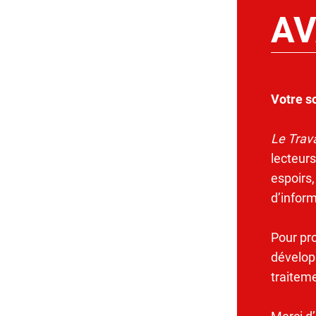
AV
Votre s
Le Trava
lecteurs
espoirs,
d’infor
Pour pr
dévelop
traitem