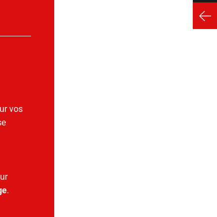
ur vos
se
ur
ge
.