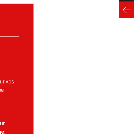
ur vos
se
ur
ge
.