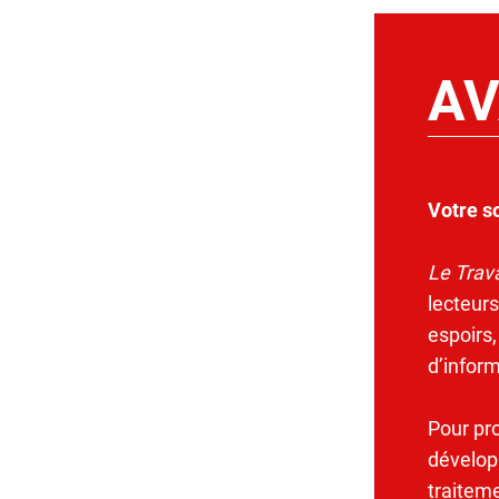
AV
Votre s
Le Trava
lecteurs
espoirs,
d’infor
Pour pr
dévelop
traitem