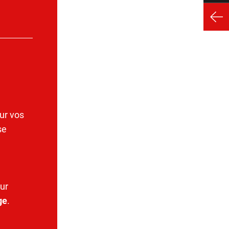
ur vos
se
ur
ge
.