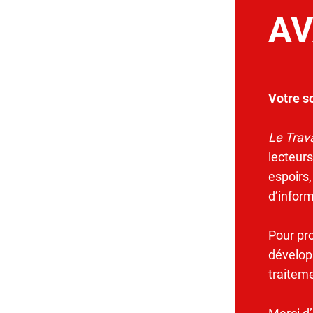
AV
Votre s
Le Trava
lecteurs
espoirs,
d’infor
Pour pr
dévelop
traitem