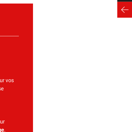
ur vos
se
ur
ge
.