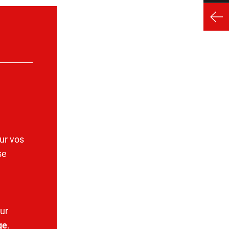
ur vos
se
ur
ge
.