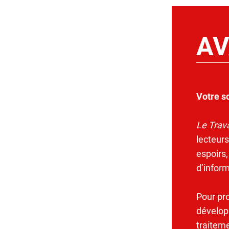
AV
Votre s
Le Trava
lecteurs
espoirs,
d’infor
Pour pr
dévelop
traitem