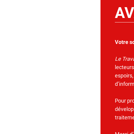
AV
Votre s
Le Trava
lecteurs
espoirs,
d’infor
Pour pr
dévelop
traitem