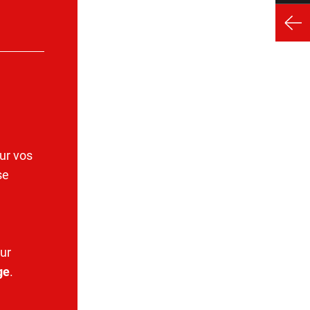
ur vos
se
ur
ge
.