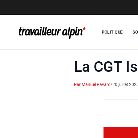
POLITIQUE
SO
La CGT Is
Par Manuel Pavard
/
20 juillet 202