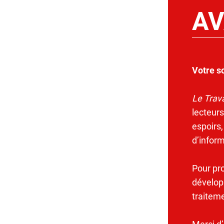
AV
Votre s
Le Trava
lecteurs
espoirs,
d’infor
Pour pr
dévelop
traitem