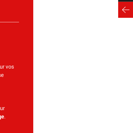
ur vos
se
ur
ge
.