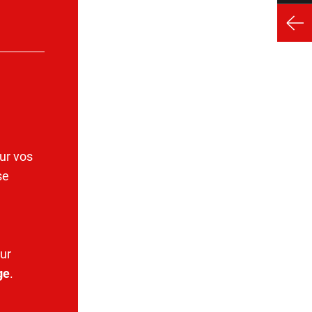
ur vos
se
ur
ge
.