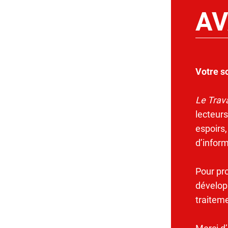
AV
Votre s
Le Trava
lecteurs
espoirs,
d’infor
Pour pr
dévelop
traitem