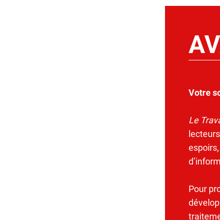
AV
Votre s
Le Trava
lecteurs
espoirs,
d’infor
Pour pr
dévelop
traitem