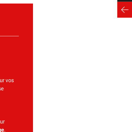
ur vos
se
ur
ge
.