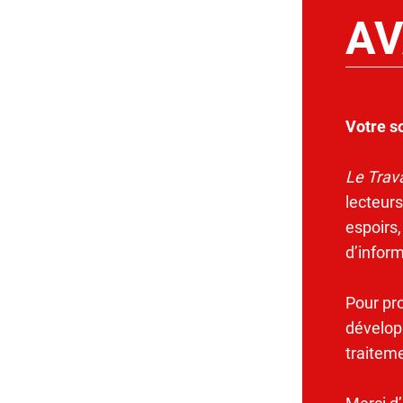
AV
Votre s
Le Trava
lecteurs
espoirs,
d’infor
Pour pr
dévelop
traitem