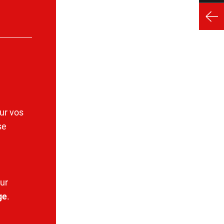
ur vos
se
ur
ge
.