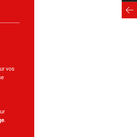
ur vos
se
ur
ge
.