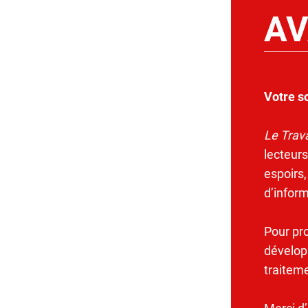
AV
Votre s
Le Trava
lecteurs
espoirs,
d’infor
Pour pr
dévelop
traitem