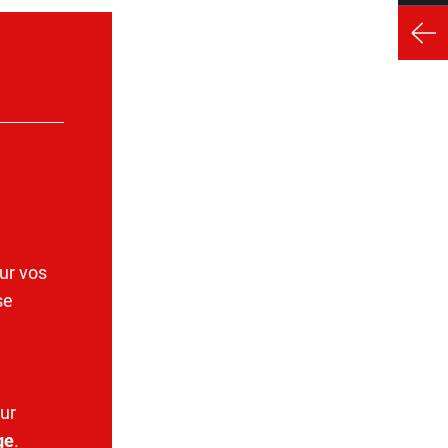
ur vos
se
ur
ge
.