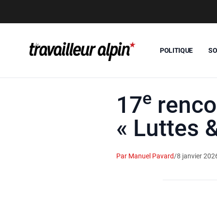
POLITIQUE
SO
e
17
renco
« Luttes 
Par Manuel Pavard
/
8 janvier 202