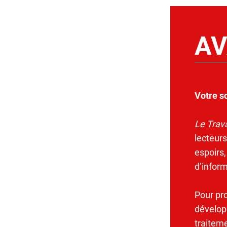
AV
Votre s
Le Trava
lecteurs
espoirs,
d’infor
Pour pr
dévelop
traitem