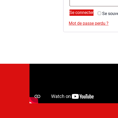
ga­
toire
Se connecter
Se sou­v
Mot de passe per­du ?