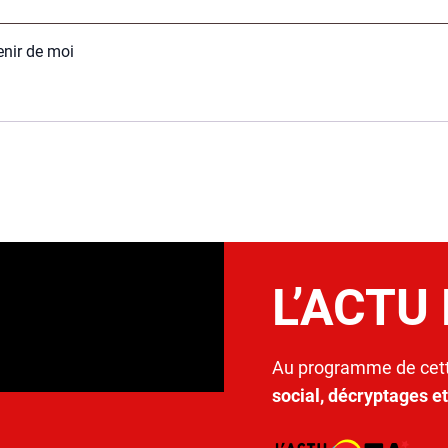
e­nir de moi
L’ACTU
Au programme de cett
social, décryptages e