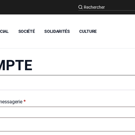
CIAL
SOCIÉTÉ
SOLIDARITÉS
CULTURE
MPTE
Obli­
mes­sa­ge­rie
*
ga­
toire