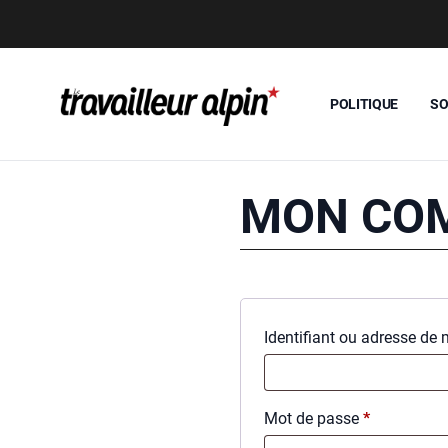
POLITIQUE
SO
MON CO
Iden­ti­fiant ou adresse de 
Obli­
Mot de passe
*